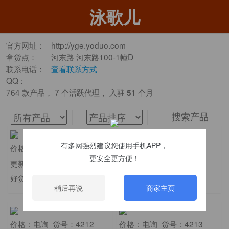
泳歌儿
官方网址：
http://yge.yoduo.com
拿货点：
河东路 河东路100-1幢D
联系电话：
查看联系方式
QQ :
764 款产品， 7 个活跃代理， 入驻
个月
51
搜索产品
有多网强烈建议您使用手机APP，
价格：¥35 货号：3828
价格：电询 货号：4203
更安全更方便！
更新：26-07-30
更新：26-07-30
好货优选，上架即售
秀身材 显品味
稍后再说
商家主页
价格：电询 货号：4212
价格：电询 货号：4213